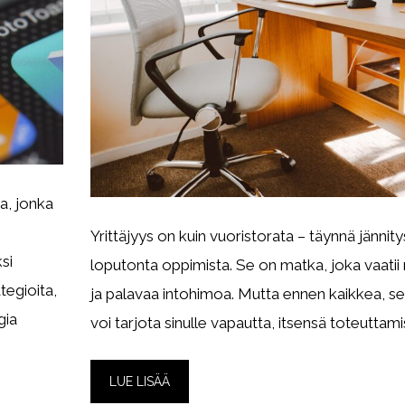
a, jonka
Yrittäjyys on kuin vuoristorata – täynnä jännity
si
loputonta oppimista. Se on matka, joka vaatii
tegioita,
ja palavaa intohimoa. Mutta ennen kaikkea, s
gia
voi tarjota sinulle vapautta, itsensä toteuttamis
LUE LISÄÄ