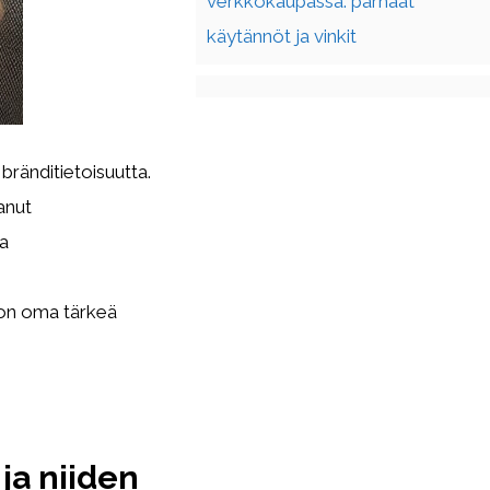
verkkokaupassa: parhaat
käytännöt ja vinkit
bränditietoisuutta.
anut
ta
 on oma tärkeä
 ja niiden