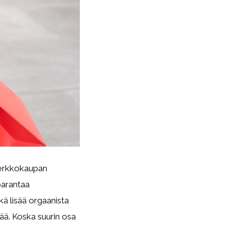
verkkokaupan
parantaa
ä lisää orgaanista
rää. Koska suurin osa